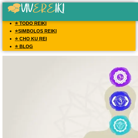
⭐ TODO REIKI
⭐SIMBOLOS REIKI
⭐ CHO KU REI
⭐ BLOG