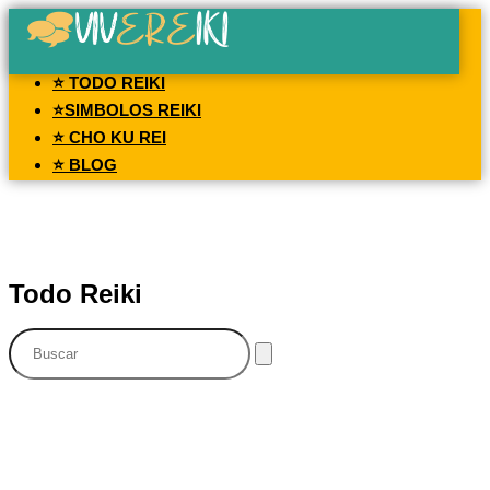
⭐ TODO REIKI
⭐SIMBOLOS REIKI
⭐ CHO KU REI
⭐ BLOG
Todo Reiki