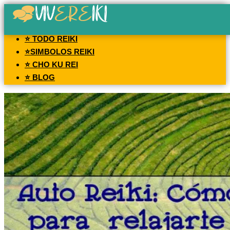
⭐ TODO REIKI
⭐SIMBOLOS REIKI
⭐ CHO KU REI
⭐ BLOG