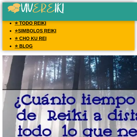
⭐ TODO REIKI
⭐SIMBOLOS REIKI
⭐ CHO KU REI
⭐ BLOG