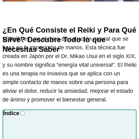
¿En Qué Consiste el Reiki y Para Qué
Sirve? Descubre Todo lo que
El
Reiki
es una técnica de sanación natural que se
basa en la imposición de manos. Esta técnica fue
Necesitas Saber
creada en Japón por el Dr. Mikao Usui en el siglo XIX,
y su nombre significa “energía vital universal”. El Reiki
es una terapia no invasiva que se aplica con un
simple contacto de manos sobre una persona para
aliviar el dolor, reducir la ansiedad, mejorar el estado
de ánimo y promover el bienestar general.
Índice