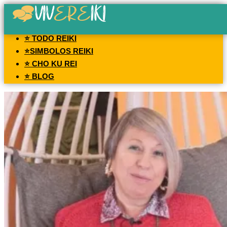
⭐ TODO REIKI
⭐SIMBOLOS REIKI
⭐ CHO KU REI
⭐ BLOG