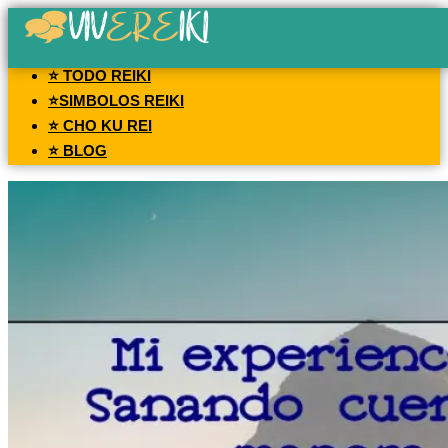
⭐ TODO REIKI
⭐SIMBOLOS REIKI
⭐ CHO KU REI
⭐ BLOG