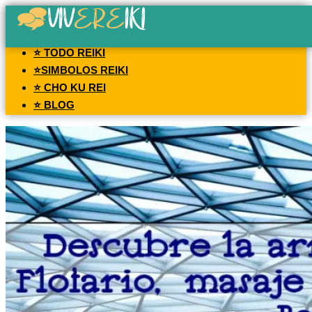
⭐ TODO REIKI
⭐SIMBOLOS REIKI
⭐ CHO KU REI
⭐ BLOG