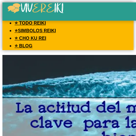
⭐ TODO REIKI
⭐SIMBOLOS REIKI
⭐ CHO KU REI
⭐ BLOG