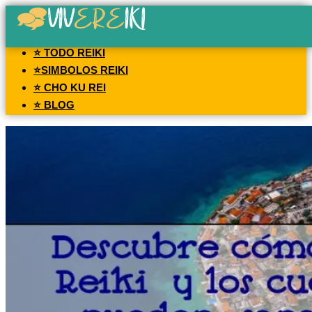
⭐ TODO REIKI
⭐SIMBOLOS REIKI
⭐ CHO KU REI
⭐ BLOG