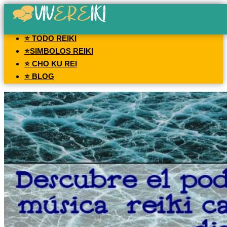
⭐ TODO REIKI
⭐SIMBOLOS REIKI
⭐ CHO KU REI
⭐ BLOG