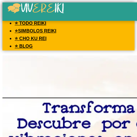
⭐ TODO REIKI
⭐SIMBOLOS REIKI
⭐ CHO KU REI
⭐ BLOG