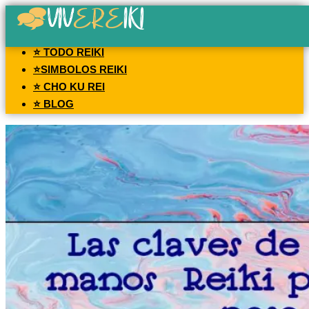
⭐ TODO REIKI
⭐SIMBOLOS REIKI
⭐ CHO KU REI
⭐ BLOG