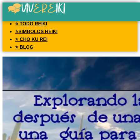
⭐ TODO REIKI
⭐SIMBOLOS REIKI
⭐ CHO KU REI
⭐ BLOG