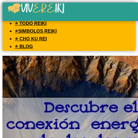
⭐ TODO REIKI
⭐SIMBOLOS REIKI
⭐ CHO KU REI
⭐ BLOG