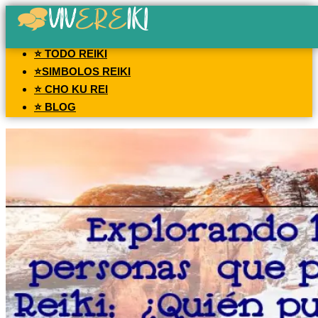
⭐ TODO REIKI
⭐SIMBOLOS REIKI
⭐ CHO KU REI
⭐ BLOG