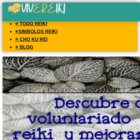
⭐ TODO REIKI
⭐SIMBOLOS REIKI
⭐ CHO KU REI
⭐ BLOG