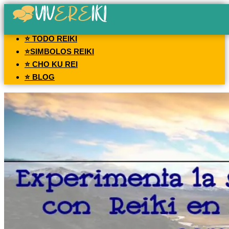
⭐ TODO REIKI
⭐SIMBOLOS REIKI
⭐ CHO KU REI
⭐ BLOG