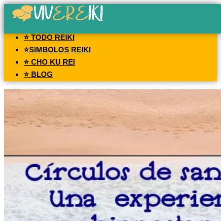
⭐ TODO REIKI
⭐SIMBOLOS REIKI
⭐ CHO KU REI
⭐ BLOG