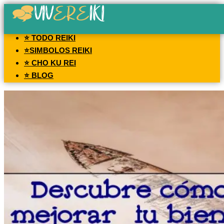
⭐ TODO REIKI
⭐SIMBOLOS REIKI
⭐ CHO KU REI
⭐ BLOG