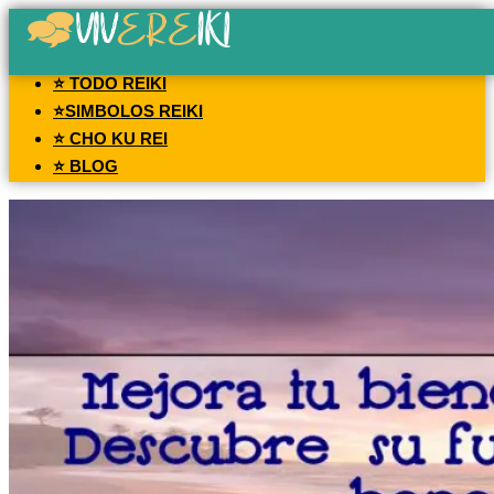
⭐ TODO REIKI
⭐SIMBOLOS REIKI
⭐ CHO KU REI
⭐ BLOG