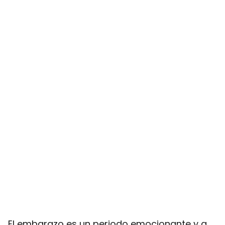
El embarazo es un periodo emocionante y a